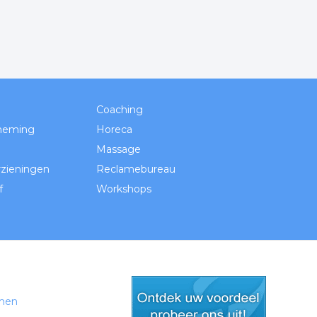
Coaching
neming
Horeca
Massage
zieningen
Reclamebureau
f
Workshops
men