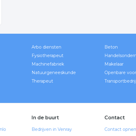
Arbo diensten
Beton
Fysiotherapeut
Handelsonder
Machinefabriek
Makelaar
Natuurgeneeskunde
Openbare voor
Therapeut
Transportbedrij
In de buurt
Contact
nlo
Bedrijven in Venray
Contact opne