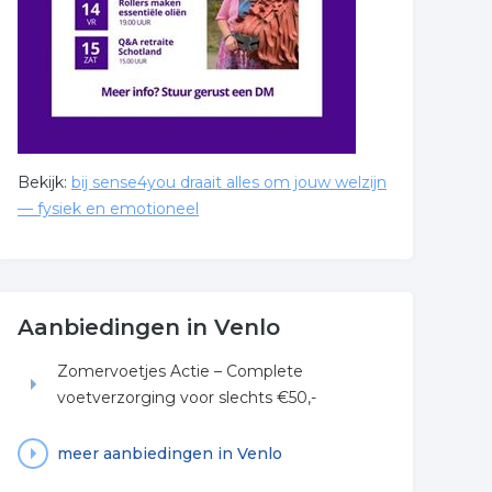
Bekijk:
bij sense4you draait alles om jouw welzijn
— fysiek en emotioneel
Aanbiedingen in Venlo
Zomervoetjes Actie – Complete
voetverzorging voor slechts €50,-
meer aanbiedingen in Venlo