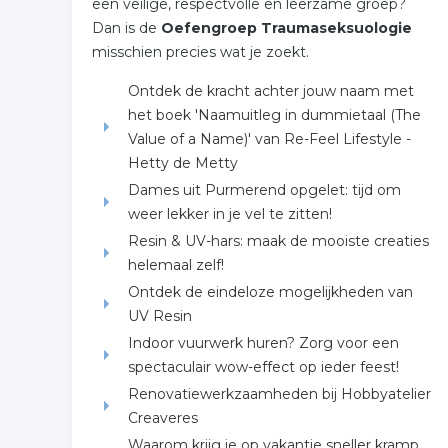
een veilige, respectvolle en leerzame groep?
Dan is de
Oefengroep Traumaseksuologie
misschien precies wat je zoekt.
Ontdek de kracht achter jouw naam met
het boek 'Naamuitleg in dummietaal (The
Value of a Name)' van Re-Feel Lifestyle -
Hetty de Metty
Dames uit Purmerend opgelet: tijd om
weer lekker in je vel te zitten!
Resin & UV-hars: maak de mooiste creaties
helemaal zelf!
Ontdek de eindeloze mogelijkheden van
UV Resin
Indoor vuurwerk huren? Zorg voor een
spectaculair wow-effect op ieder feest!
Renovatiewerkzaamheden bij Hobbyatelier
Creaveres
Waarom krijg je op vakantie sneller kramp,