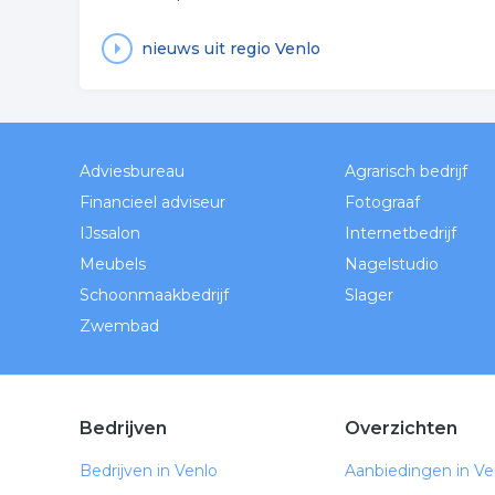
nieuws uit regio Venlo
Adviesbureau
Agrarisch bedrijf
Financieel adviseur
Fotograaf
IJssalon
Internetbedrijf
Meubels
Nagelstudio
Schoonmaakbedrijf
Slager
Zwembad
Bedrijven
Overzichten
Bedrijven in Venlo
Aanbiedingen in Ve