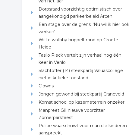
van het jaar
Dorpsraad voorzichtig optimistisch over
aangekondigd parkeerbeleid Arcen
Een stage over de grens: 'Nu wil ik hier ook
werken'
Witte wallaby huppelt rond op Groote
Heide
Tasilo Pieck vertelt zijn verhaal nog één
keer in Venlo
Slachtoffer (14) steekpartij Valuascollege
niet in kritieke toestand
Clowns
Jongen gewond bij steekpartij Craneveld
Komst school op kazerneterrein onzeker
Manpreet Gill nieuwe voorzitter
Zomerparkfeest
Politie waarschuwt voor man die kinderen
aanspreekt