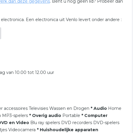
erk dan deze gegevens
. Bent u nog geen lid? Probeer dan
 electronica. Een electronica uit Venlo levert onder andere :
g van 10.00 tot 12.00 uur
er accessoires Televisies Wassen en Drogen
* Audio
Home
n MP3-spelers
* Overig audio
Portable
* Computer
DVD en Video
Blu ray spelers DVD recorders DVD-spelers
stjes Videocamera
* Huishoudelijke apparaten