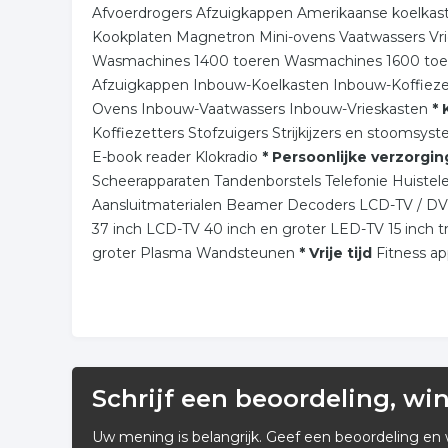
Afvoerdrogers Afzuigkappen Amerikaanse koelkast
Kookplaten Magnetron Mini-ovens Vaatwassers Vri
Wasmachines 1400 toeren Wasmachines 1600 toe
Afzuigkappen Inbouw-Koelkasten Inbouw-Koffiez
Ovens Inbouw-Vaatwassers Inbouw-Vrieskasten
* 
Koffiezetters Stofzuigers Strijkijzers en stoomsy
E-book reader Klokradio
* Persoonlijke verzorgin
Scheerapparaten Tandenborstels Telefonie Huiste
Aansluitmaterialen Beamer Decoders LCD-TV / DV
37 inch LCD-TV 40 inch en groter LED-TV 15 inch 
groter Plasma Wandsteunen
* Vrije tijd
Fitness a
Schrijf een beoordeling, wi
Uw mening is belangrijk. Geef een beoordeling en 