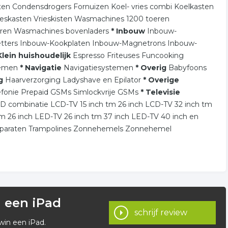
en Condensdrogers Fornuizen Koel- vries combi Koelkasten
eskasten Vrieskisten Wasmachines 1200 toeren
ren Wasmachines bovenladers
* Inbouw
Inbouw-
etters Inbouw-Kookplaten Inbouw-Magnetrons Inbouw-
Klein huishoudelijk
Espresso Friteuses Funcooking
stemen
* Navigatie
Navigatiesystemen
* Overig
Babyfoons
g
Haarverzorging Ladyshave en Epilator
* Overige
lefonie Prepaid GSMs Simlockvrije GSMs
* Televisie
D combinatie LCD-TV 15 inch tm 26 inch LCD-TV 32 inch tm
tm 26 inch LED-TV 26 inch tm 37 inch LED-TV 40 inch en
pparaten Trampolines Zonnehemels Zonnehemel
n een iPad
schrijf review
win een iPad.