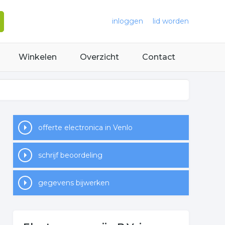
inloggen
lid worden
Winkelen
Overzicht
Contact
offerte electronica in Venlo
schrijf beoordeling
gegevens bijwerken