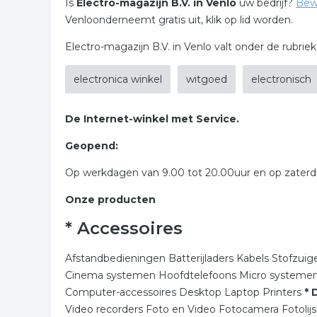
Is
Electro-magazijn B.V. in Venlo
uw bedrijf?
Bew
Venloonderneemt gratis uit, klik op lid worden.
Electro-magazijn B.V. in Venlo valt onder de rubriek
electronica winkel
witgoed
electronisch
De Internet-winkel met Service.
Geopend:
Op werkdagen van 9.00 tot 20.00uur en op zaterda
Onze producten
* Accessoires
Afstandbedieningen Batterijladers Kabels Stofzuig
Cinema systemen Hoofdtelefoons Micro systeme
Computer-accessoires Desktop Laptop Printers
* 
Video recorders Foto en Video Fotocamera Fotolij