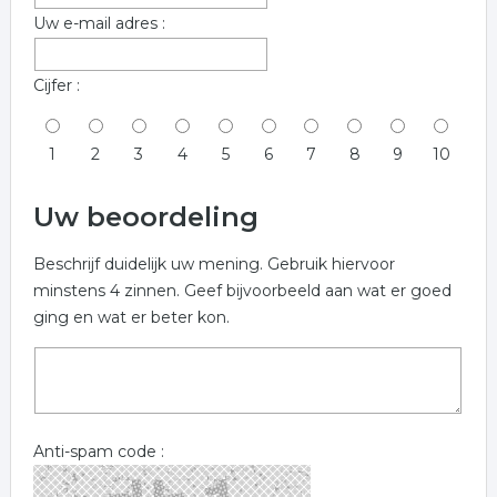
Uw e-mail adres :
Cijfer :
1
2
3
4
5
6
7
8
9
10
Uw beoordeling
Beschrijf duidelijk uw mening. Gebruik hiervoor
minstens 4 zinnen. Geef bijvoorbeeld aan wat er goed
ging en wat er beter kon.
Anti-spam code :