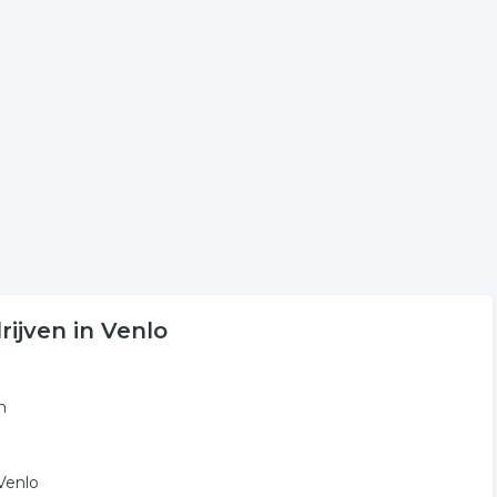
orging. Klik een bedrijf aan voor onder andere de
rzorging in Venlo.
 volgende trefwoorden vallen ook onder deze bedrijven
ng
dierenspeciaalzaak
dierenbenodigdheden
rijven in Venlo
n
 Venlo