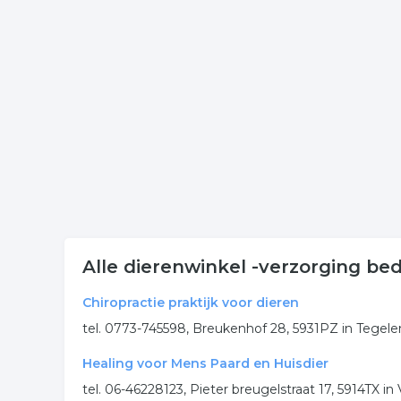
Onderstaande items zijn gerelateerd aan dierenverz
contactgegevens welke gerelateerd is aan dierenve
Meer bedrijven in Venlo
Wij vonden meer informatie over dierenwinkel. De
rubriek:
dierenwinkel
dierenzaak
dierenverzorgi
diervoeding
.
Alle dierenwinkel -verzorging bed
Chiropractie praktijk voor dieren
tel. 0773-745598, Breukenhof 28, 5931PZ in Tegele
Healing voor Mens Paard en Huisdier
tel. 06-46228123, Pieter breugelstraat 17, 5914TX in