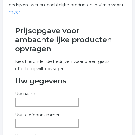
bedrijven over ambachtelijke producten in Venlo voor u.
meer
Meer over ambachtelijke
Prijsopgave voor
producten in Venlo
ambachtelijke producten
Onderstaand vindt u een overzicht van alle
opvragen
ambachtelijke producten gerelateerde bedrijven in de
omgeving van Venlo voor een vrijblijvende aanvraag.
Kies hieronder de bedrijven waar u een gratis
offerte bij wilt opvragen.
Wilt u meer weten over ambachtelijke producten in de
regio Venlo? Gebruik onderstaand aanvraag formulier
Uw gegevens
om contact op te nemen met bedrijven welke
overeenkomen met ambachtelijke producten in Venlo.
Uw naam :
Trefwoorden:
Uw telefoonnummer :
ambachtelijke producten
historische producten
handgemaakt