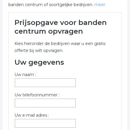
banden centrum of soortgelijke bedrijven.
meer
Meer over banden centrum in
Prijsopgave voor banden
Venlo
centrum opvragen
Onderstaand vindt u een overzicht van alle banden
Kies hieronder de bedrijven waar u een gratis
centrum gerelateerde bedrijven in de omgeving van
offerte bij wilt opvragen.
Venlo voor een vrijblijvende aanvraag.
Uw gegevens
Wilt u informatie opvragen voor banden centrum in de
regio Venlo? Vul onderstaand formulier dan zo volledig
Uw naam :
mogelijk in. De volgende bedrijven zijn gelinkt aan
banden centrum uit Venlo.
Trefwoorden:
Uw telefoonnummer :
auto banden
autoband
winterbanden
Uw e-mail adres :
sneeuwkettingen