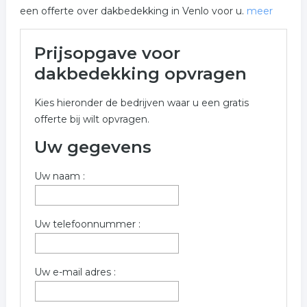
een offerte over dakbedekking in Venlo voor u.
meer
Meer over dakbedekking in
Prijsopgave voor
Venlo
dakbedekking opvragen
Onderstaand vindt u een overzicht van alle
Kies hieronder de bedrijven waar u een gratis
dakbedekking gerelateerde bedrijven in de omgeving
offerte bij wilt opvragen.
van Venlo voor een vrijblijvende aanvraag.
Uw gegevens
Meer informatie over dakbedekking uit Venlo? Gebruik
onderstaand formulier welke verwant is aan
Uw naam :
dakbedekking in Venlo.
Trefwoorden:
Uw telefoonnummer :
dakdekker
dakbedekkingen
dakdekkers
dakwerken
Uw e-mail adres :
rieten dak