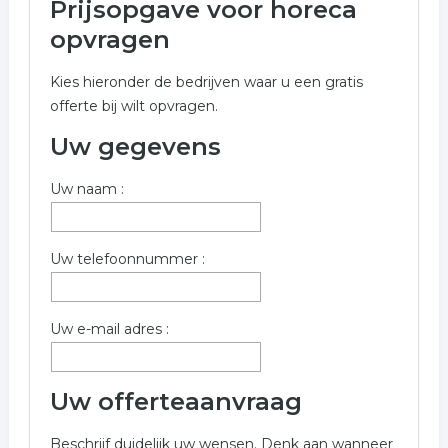
Prijsopgave voor horeca
Onderstaand vindt u een overzicht van alle horeca
opvragen
gerelateerde bedrijven in de omgeving van Venlo voor
een vrijblijvende aanvraag.
Kies hieronder de bedrijven waar u een gratis
offerte bij wilt opvragen.
Meer informatie betreffende horeca in Venlo kunt u
opvragen met onderstaand offerte formulier. De
Uw gegevens
bedrijven zijn een koppeling tussen horeca in Venlo
Uw naam :
Trefwoorden:
cafe
restaurant
cafetaria
kroeg
Uw telefoonnummer :
bruincafe
catering
hotel
snackbar
Uw e-mail adres :
Uw offerteaanvraag
Beschrijf duidelijk uw wensen. Denk aan wanneer