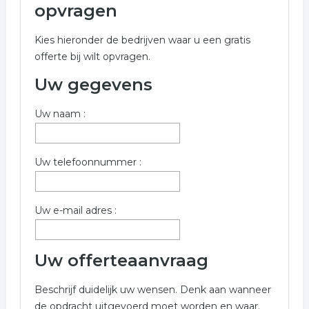
Onderstaand vindt u een overzicht van alle makelaar
opvragen
gerelateerde bedrijven in de omgeving van Venlo voor
een vrijblijvende aanvraag.
Kies hieronder de bedrijven waar u een gratis
offerte bij wilt opvragen.
Meer informatie over makelaar uit Venlo? Gebruik
onderstaand formulier welke verwant is aan makelaar in
Uw gegevens
Venlo.
Uw naam :
Trefwoorden:
makelaar
makelaardij
Uw telefoonnummer :
makelaardij onroerend goed
onroerend goed
Uw e-mail adres :
woning
woningen
Uw offerteaanvraag
Beschrijf duidelijk uw wensen. Denk aan wanneer
de opdracht uitgevoerd moet worden en waar.