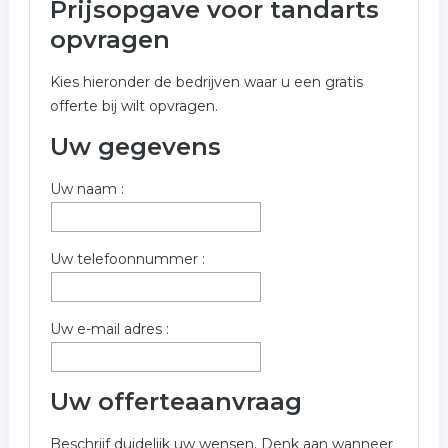
Prijsopgave voor tandarts
Onderstaand vindt u een overzicht van alle tandarts
opvragen
gerelateerde bedrijven in de omgeving van Venlo voor
een vrijblijvende aanvraag.
Kies hieronder de bedrijven waar u een gratis
offerte bij wilt opvragen.
Wilt u informatie opvragen voor tandarts in de regio
Venlo? Vul onderstaand formulier dan zo volledig
Uw gegevens
mogelijk in. De volgende bedrijven zijn gelinkt aan
tandarts uit Venlo.
Uw naam :
Trefwoorden:
Uw telefoonnummer :
tandarts
tandartspraktijk
tandheelkunde
orthodontie
Uw e-mail adres :
Uw offerteaanvraag
Beschrijf duidelijk uw wensen. Denk aan wanneer