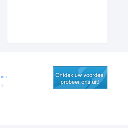
men
en
gratis lid worden