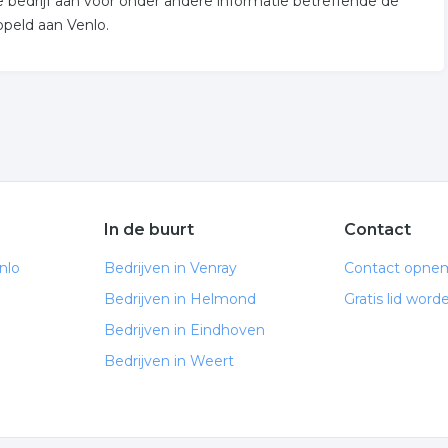
ie bedrijf aan voor onder andere informatie betreffende de
ppeld aan Venlo.
In de buurt
Contact
nlo
Bedrijven in Venray
Contact opne
Bedrijven in Helmond
Gratis lid word
Bedrijven in Eindhoven
Bedrijven in Weert