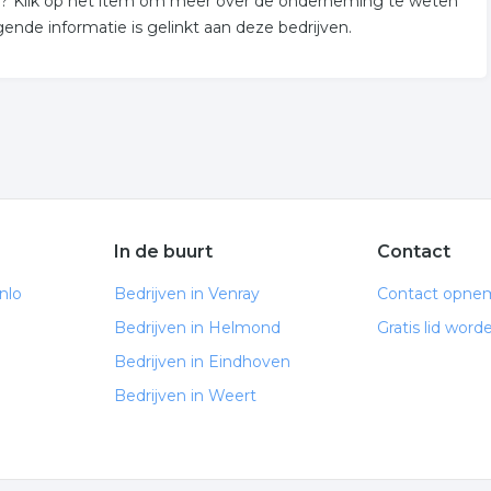
lo? Klik op het item om meer over de onderneming te weten
nde informatie is gelinkt aan deze bedrijven.
In de buurt
Contact
nlo
Bedrijven in Venray
Contact opne
Bedrijven in Helmond
Gratis lid word
Bedrijven in Eindhoven
Bedrijven in Weert