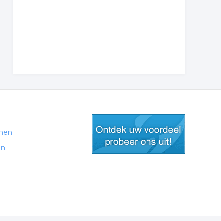
men
en
gratis lid worden