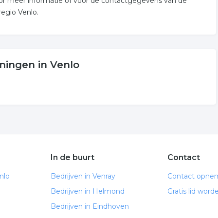
t voor meer informatie of voor de contactgegevens van de
regio Venlo.
ningen in Venlo
In de buurt
Contact
nlo
Bedrijven in Venray
Contact opne
Bedrijven in Helmond
Gratis lid word
Bedrijven in Eindhoven