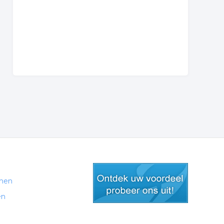
men
en
gratis lid worden