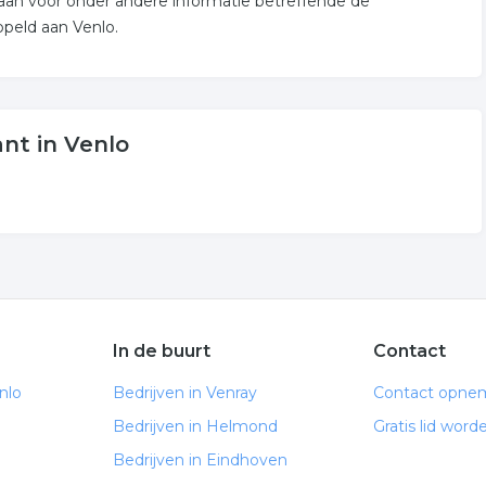
 aan voor onder andere informatie betreffende de
ppeld aan Venlo.
nt in Venlo
In de buurt
Contact
nlo
Bedrijven in Venray
Contact opne
Bedrijven in Helmond
Gratis lid word
Bedrijven in Eindhoven