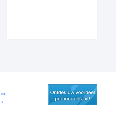
men
en
gratis lid worden